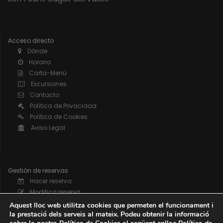
Acceso directo
Dónde
Horario
Carta-Menú
Excursiones
Contacto
Política de Privacidad
Política de Cookies
Aviso Legal
Gestión de reservas
Hacer reserva
Modifica reserva
Anula una reserva
Aquest lloc web utilitza cookies que permeten el funcionament i
la prestació dels serveis al mateix. Podeu obtenir la informació
Reserva de grupos