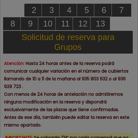
2
3
4
5
6
7
8
9
10
11
12
13
Solicitud de reserva para
Grupos
Atención:
Hasta 24 horas antes de la reserva
podrá
comunicar cualquier variación
en el número de cubiertos
llamando de 10 a 11 de la mañana al
935 803 632
o al
936
929 723
.
Con menos de 24 horas de antelación
no admitiremos
ninguna modificación
en la reserva y dispondrà
exclusivamente de las plazas que tiene confirmadas.
Antes de ese día, también puede editar la reserva en este
mismo apartado.
IMPORTANTE:
Se cobrarán 12€ por cada comensal que no