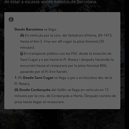
de estar a escasos veinte minutos de Barcelona.
Cómo llegar
Desde Barcelona
se llega:
En vehículo por la ctra. del Velòdrom d'Horta, BV-1415,
hesta el Km-3. Una vez allí coger la pista forestal (30
minutos).
En transporte público con los FGC desde la estación de
Sant Cugat y a pie hasta la Pl. Rotary i después haciendo la
excursión hasta el restaurant por la pista forestal B06,
pasando por el Pi d'en Xandri.
Desde Sant Cugat
se llega a pie o en bicicleta des de la
Pl. Rotary.
Desde Cerdanyola
del Vallès se llega en vehiculo en 15
minutos por la ctra. de Cerdanyola a Horta. Después camíno de
pista hasta llegar al restaurant.