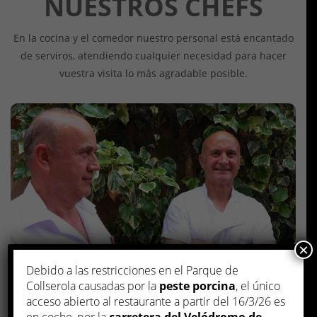
NUESTROS CHEFS
En la cocina y el comedor nuestro personal está encantado
de serviros, atendiendo cualquier necesidad para hacer
vuestra visita lo más agradable posible.
×
Hermanos Rovira
Debido a las restricciones en el Parque de
Collserola causadas por la
peste porcina
, el único
acceso abierto al restaurante a partir del 16/3/26 es