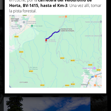
en coche, por la
carretera del Velódromo de
Horta, BV-1415, hasta el Km-3
.
Una vez allí, tomar
la pista forestal.
LA MASIA
Tradición en la cocina, calidez en el trato y la naturaleza
alrededor
Qué es Can Borrell
La masía de Can Borrell se encuentra en un entorno
privilegiado. Situada al término municipal de Sant Cugat
del Vallès, y con una extensión de 216 hectáreas es en
pleno corazón del Parc Natural de Collserola.