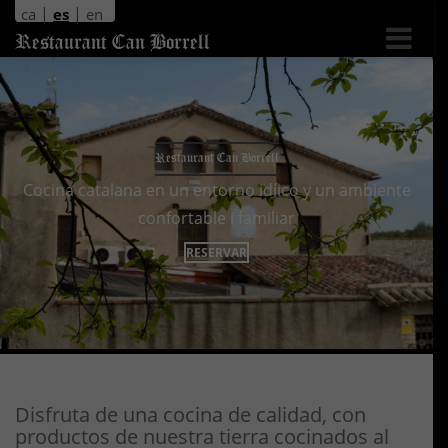
|
|
ca
es
en
Cambia
Restaurant Can Borrell
navegac
Restaurant Can Borrell
Cocina catalana en un entorno idíico y un ambiente
confortable i familiar
RESERVAR
Disfruta de una cocina de calidad, con
productos de nuestra tierra cocinados al