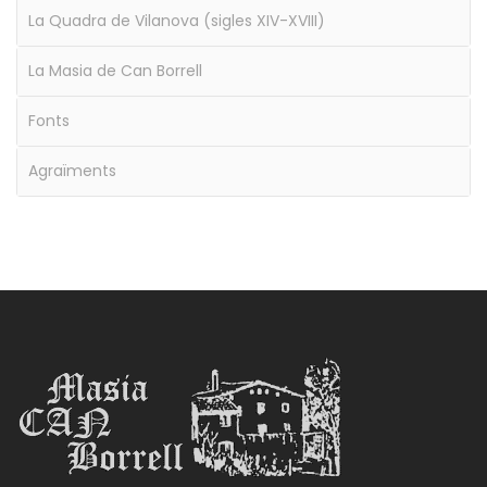
La Quadra de Vilanova (sigles XIV-XVIII)
La Masia de Can Borrell
Fonts
Agraïments