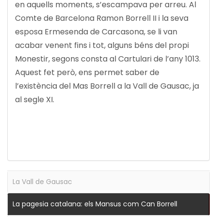
en aquells moments, s’escampava per arreu. Al
Comte de Barcelona Ramon Borrell II i la seva
esposa Ermesenda de Carcasona, se li van
acabar venent fins i tot, alguns béns del propi
Monestir, segons consta al Cartulari de l’any 1013.
Aquest fet però, ens permet saber de
l’existència del Mas Borrell a la Vall de Gausac, ja
al segle XI.
La Vall de Gausac
La pagesia catalana: els Mansus com Can Borrell