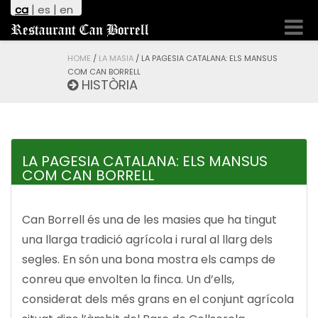
|
|
ca
es
en
Toggl
Restaurant Can Borrell
naviga
HOME
/
LA MASIA
/
LA PAGESIA CATALANA: ELS MANSUS
COM CAN BORRELL
HISTÒRIA
LA PAGESIA CATALANA: ELS MANSUS
COM CAN BORRELL
Can Borrell és una de les masies que ha tingut
una llarga tradició agrícola i rural al llarg dels
segles. En són una bona mostra els camps de
conreu que envolten la finca. Un d’ells,
considerat dels més grans en el conjunt agrícola