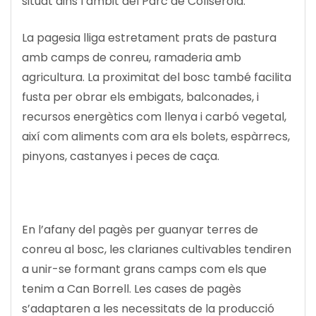
situat dins l’àmbit del Parc de Collserola.
La pagesia lliga estretament prats de pastura
amb camps de conreu, ramaderia amb
agricultura. La proximitat del bosc també facilita
fusta per obrar els embigats, balconades, i
recursos energètics com llenya i carbó vegetal,
així com aliments com ara els bolets, espàrrecs,
pinyons, castanyes i peces de caça.
En l’afany del pagès per guanyar terres de
conreu al bosc, les clarianes cultivables tendiren
a unir-se formant grans camps com els que
tenim a Can Borrell. Les cases de pagès
s’adaptaren a les necessitats de la producció