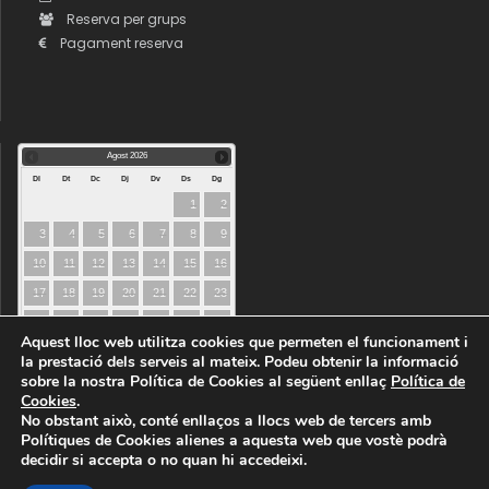
Reserva per grups
Pagament reserva
Agost
2026
Dl
Dt
Dc
Dj
Dv
Ds
Dg
1
2
3
4
5
6
7
8
9
10
11
12
13
14
15
16
17
18
19
20
21
22
23
24
25
26
27
28
29
30
Aquest lloc web utilitza cookies que permeten el funcionament i
31
la prestació dels serveis al mateix. Podeu obtenir la informació
sobre la nostra Política de Cookies al següent enllaç
Política de
Cookies
.
No obstant això, conté enllaços a llocs web de tercers amb
Polítiques de Cookies alienes a aquesta web que vostè podrà
decidir si accepta o no quan hi accedeixi.