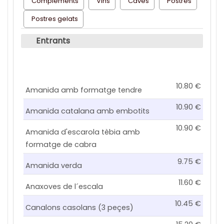
Complements
Vins
Caves
Postres
Postres gelats
Entrants
10.80
Amanida amb formatge tendre
10.90
Amanida catalana amb embotits
10.90
Amanida d'escarola tèbia amb
formatge de cabra
9.75
Amanida verda
11.60
Anaxoves de l´escala
10.45
Canalons casolans (3 peçes)