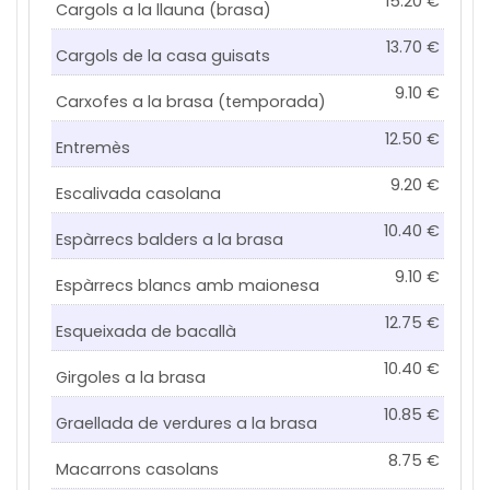
15.20
Cargols a la llauna (brasa)
13.70
Cargols de la casa guisats
9.10
Carxofes a la brasa (temporada)
12.50
Entremès
9.20
Escalivada casolana
10.40
Espàrrecs balders a la brasa
9.10
Espàrrecs blancs amb maionesa
12.75
Esqueixada de bacallà
10.40
Girgoles a la brasa
10.85
Graellada de verdures a la brasa
8.75
Macarrons casolans