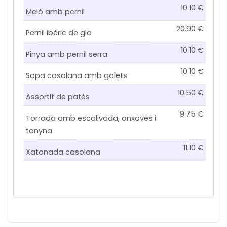
10.10
Meló amb pernil
20.90
Pernil ibèric de gla
10.10
Pinya amb pernil serra
10.10
Sopa casolana amb galets
10.50
Assortit de patés
9.75
Torrada amb escalivada, anxoves i
tonyna
11.10
Xatonada casolana