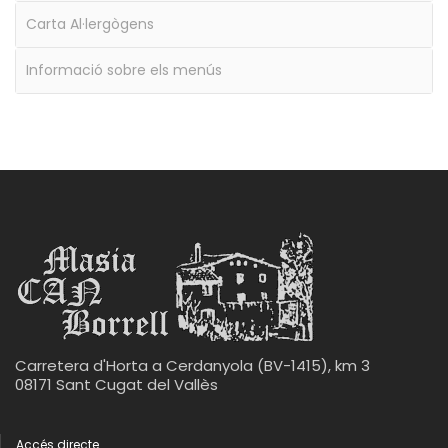
Carta Al·lergògens
Informació sobre els menús
Carretera d'Horta a Cerdanyola (BV-1415), km 3
08171 Sant Cugat del Vallès
Accés directe