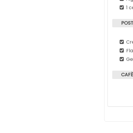
1 
POST
Cr
Fl
Ge
CAFÈ