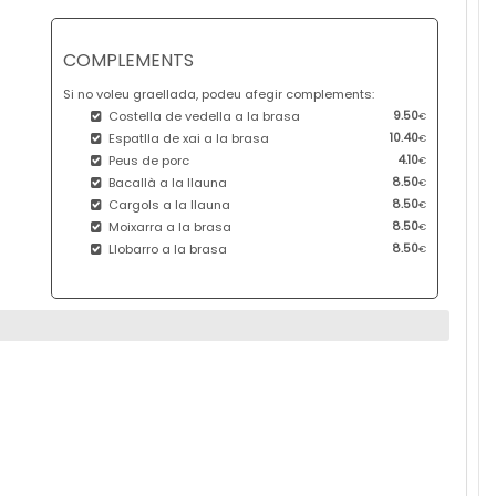
COMPLEMENTS
Si no voleu graellada, podeu afegir complements:
Costella de vedella a la brasa
9.50
€
Espatlla de xai a la brasa
10.40
€
Peus de porc
4.10
€
Bacallà a la llauna
8.50
€
Cargols a la llauna
8.50
€
Moixarra a la brasa
8.50
€
Llobarro a la brasa
8.50
€