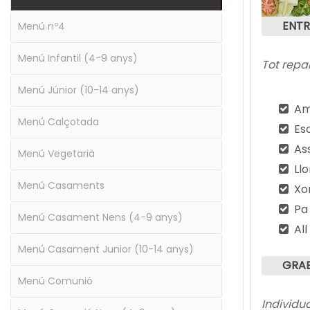
ENT
Menú nº4
Menú Infantil (4-9 anys)
Tot repar
Menú Júnior (10-14 anys)
Am
Menú Calçotada
Es
As
Menú Vegetarià
Ll
Menú Casaments
Xo
Pa
Menú Casament Nens (4-9 anys)
All 
Menú Casament Junior (10-14 anys)
GRA
Menú Comunió
Individu