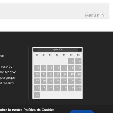
Menú nº4
Agost
2026
ves
Dl
Dt
Dc
Dj
Dv
Ds
Dg
1
2
 reserva
3
4
5
6
7
8
9
una reserva
10
11
12
13
14
15
16
 per grups
17
18
19
20
21
22
23
 reserva
24
25
26
27
28
29
30
31
obre la nostra Política de Cookies