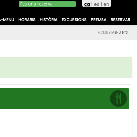
|
|
ca
es
en
A-MENU
HORARIS
HISTÒRIA
EXCURSIONS
PREMSA
RESERVAR
HOME
/
MENÚ Nº3