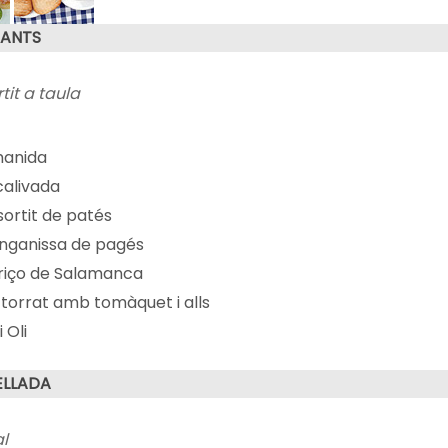
RANTS
tit a taula
anida
calivada
sortit de patés
onganissa de pagés
riço de Salamanca
 torrat amb tomàquet i alls
i Oli
ELLADA
al