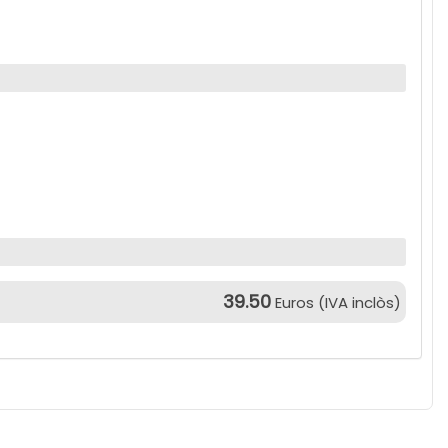
39.50
Euros (IVA inclòs)