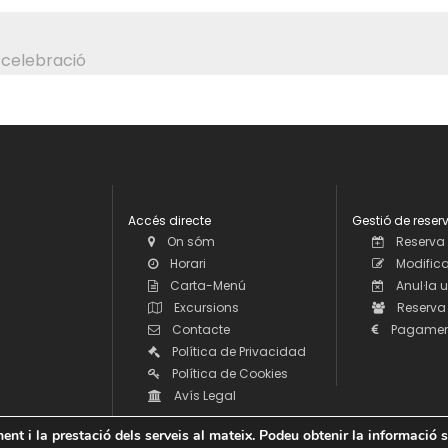
 celebració
Accés directe
Gestió de reser
On sóm
Reserva
Horari
Modifica
Carta-Menú
Anul·la 
Excursions
Reserva
Contacte
Pagament
Política de Privacidad
Política de Cookies
Avís Legal
nt i la prestació dels serveis al mateix. Podeu obtenir la informació s