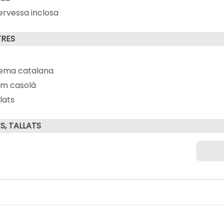
cervessa inclosa
RES
ema catalana
am casolà
lats
S, TALLATS