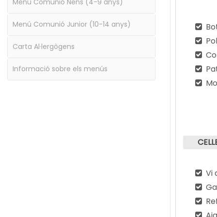
Menú Comunió Nens (4-9 anys)
Menú Comunió Junior (10-14 anys)
Bot
Pol
Carta Al·lergògens
Con
Pa
Informació sobre els menús
Mo
CELL
Vi
Ga
Re
Ai