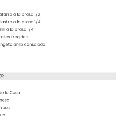
ifarra a la brasa 1/2
lastre a la brasa 1/4
ill a la brasa 1/4
tates fregides
ngeta amb cansalada
ER
 de la Casa
sosa
fresc
gua