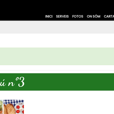
INICI
SERVEIS
FOTOS
ON SÓM
CART
ú nº3