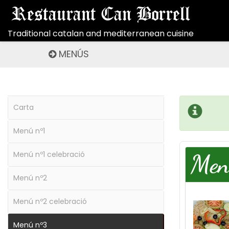
Restaurant Can Borrell
Traditional catalan and mediterranean cuisine
MENÚS
Carta
Menú nº1
Menú nº1 celebració
Men
Menú nº2
Menú nº2 celebració
Menú nº3