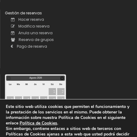
Gestión de reservas
Hacer reserva
Modifica reserva
Anula una reserva
Reserva de grupos
Pago de reserva
Agosto
2026
Lu
Ma
Mi
Ju
Vi
Sá
Do
1
2
3
4
5
6
7
8
9
Este sitio web utiliza cookies que permiten el funcionamiento y
10
11
12
13
14
15
16
la prestación de los servicios en el mismo. Puede obtener la
17
18
19
20
21
22
23
información sobre nuestra Política de Cookies en el siguiente
enlace
Política de Cookies
.
24
25
26
27
28
29
30
Sin embargo, contiene enlaces a sitios web de terceros con
31
Políticas de Cookies ajenas a esta web que usted podrá decidir