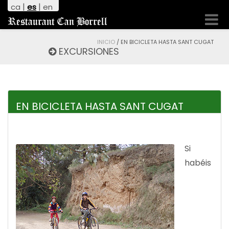
|
|
ca
es
en
Cambi
Restaurant Can Borrell
naveg
INICIO
/
EN BICICLETA HASTA SANT CUGAT
EXCURSIONES
EN BICICLETA HASTA SANT CUGAT
Si
habéis