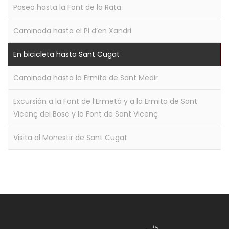
Paseo hasta la Font de la Rata
Caminada hasta el Pi d’en Xandri
En bicicleta hasta Sant Cugat
Caminada hasta la Ermita de Sant Medir
Excursión a la Font de l’Ermetà y a la Ermita de Sant
Vicenç del Bosc y la Font de Sant Vicenç
Visita al Monestir de Sant Cugat