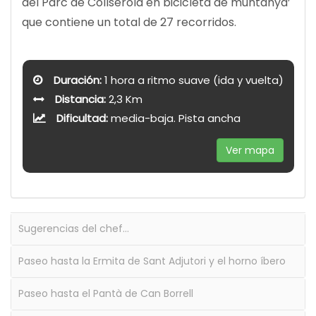
del Parc de Collserola en bicicleta de muntanya’
que contiene un total de 27 recorridos.
Duración:
1 hora a ritmo suave (ida y vuelta)
Distancia:
2,3 Km
Dificultad:
media-baja. Pista ancha
Ver mapa
Sugerencias del chef…
Paseo hasta la Ermita de Sant Adjutori y el horno íbero
Paseo hasta el Pantà de Can Borrell